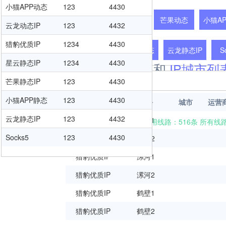
小猫APP动态
123
4430
全部
星云动态IP
芒果动态
小猫A
云龙动态IP
123
4432
猎豹优质IP
1234
4430
芒果静态IP
小猫APP静态
云龙静态IP
S
星云静态IP
1234
4430
*
IP账号
和
IP城市列
芒果静态IP
123
4430
小猫APP静态
123
4430
搜索
产品
省份
城市
运营
云龙静态IP
123
4432
猎豹优质IP
信阳1
实时总线路：516条;实时可用线路：516条 所有线路均
Socks5
123
4430
猎豹优质IP
信阳2
猎豹优质IP
漯河1
猎豹优质IP
漯河2
猎豹优质IP
鹤壁1
猎豹优质IP
鹤壁2