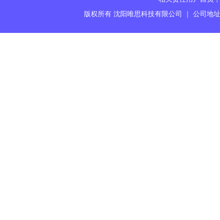
版权所有 沈阳唯思科技有限公司 ｜ 公司地址