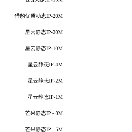
猎豹优质动态IP-20M
星云静态IP-20M
星云静态IP-10M
星云静态IP-4M
星云静态IP-2M
星云静态IP-1M
芒果静态IP - 8M
芒果静态IP - 5M