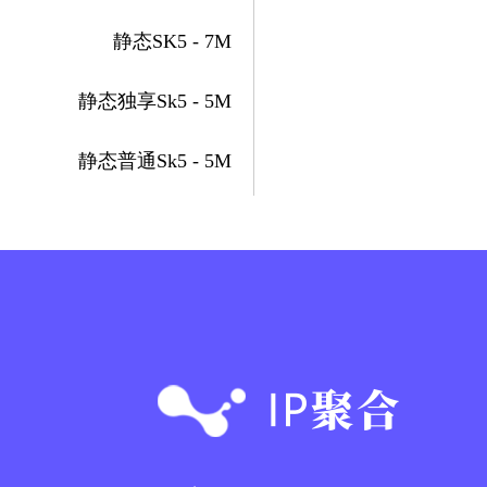
静态SK5 - 7M
静态独享Sk5 - 5M
静态普通Sk5 - 5M