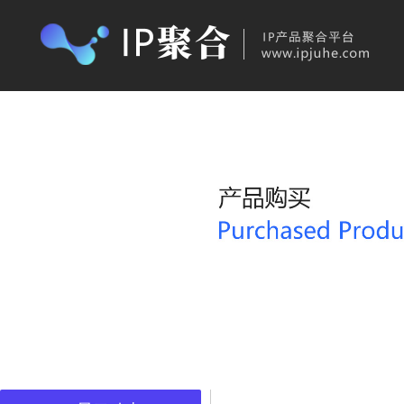
首页
产品购买
IP