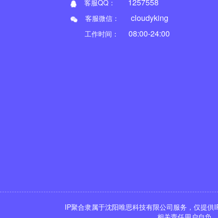
1257558
客服QQ：
cloudyking
客服微信：
08:00-24:00
工作时间：
IP聚合隶属于沈阳唯思科技有限公司服务，仅提供I
相关责任用户自负，