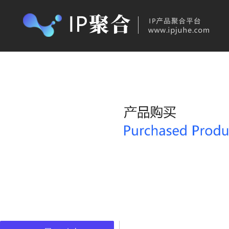
首页
产品购买
IP