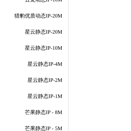
猎豹优质动态IP-20M
星云静态IP-20M
星云静态IP-10M
星云静态IP-4M
星云静态IP-2M
星云静态IP-1M
芒果静态IP - 8M
芒果静态IP - 5M