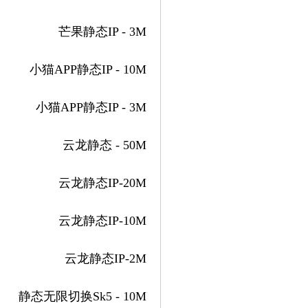
芒果静态IP - 3M
小猫APP静态IP - 10M
小猫APP静态IP - 3M
云龙静态 - 50M
云龙静态IP-20M
云龙静态IP-10M
云龙静态IP-2M
静态无限切换Sk5 - 10M