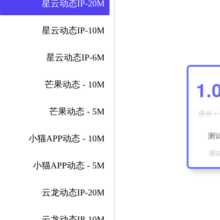
星云动态IP-20M
星云动态IP-10M
星云动态IP-6M
1.
芒果动态 - 10M
芒果动态 - 5M
原价：
测
小猫APP动态 - 10M
测
小猫APP动态 - 5M
云龙动态IP-20M
云龙动态IP-10M