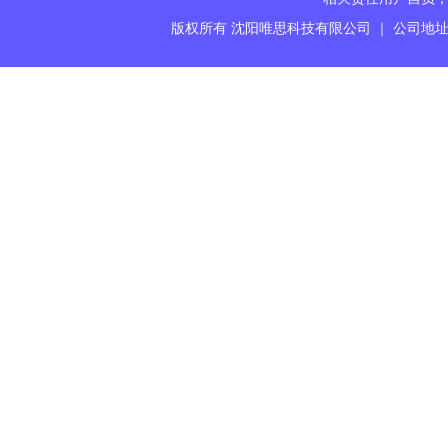
版权所有 沈阳唯思科技有限公司 ｜ 公司地址