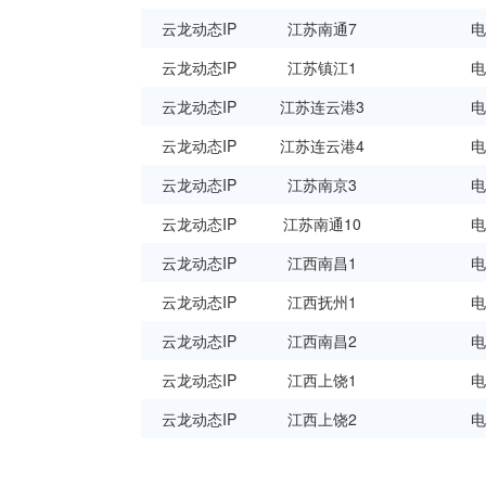
云龙动态IP
江苏南通7
电
云龙动态IP
江苏镇江1
电
云龙动态IP
江苏连云港3
电
云龙动态IP
江苏连云港4
电
云龙动态IP
江苏南京3
电
云龙动态IP
江苏南通10
电
云龙动态IP
江西南昌1
电
云龙动态IP
江西抚州1
电
云龙动态IP
江西南昌2
电
云龙动态IP
江西上饶1
电
云龙动态IP
江西上饶2
电