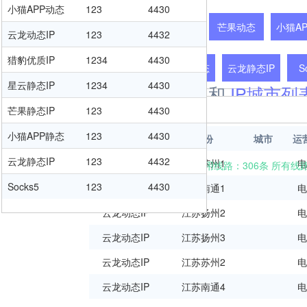
小猫APP动态
123
4430
全部
星云动态IP
芒果动态
小猫A
云龙动态IP
123
4432
猎豹优质IP
1234
4430
芒果静态IP
小猫APP静态
云龙静态IP
S
星云静态IP
1234
4430
*
IP账号
和
IP城市列
芒果静态IP
123
4430
小猫APP静态
123
4430
搜索
产品
省份
城市
运
云龙静态IP
123
4432
云龙动态IP
江苏苏州1
电
实时总线路：312条;实时可用线路：306条 所有线路均
Socks5
123
4430
云龙动态IP
江苏南通1
电
云龙动态IP
江苏扬州2
电
云龙动态IP
江苏扬州3
电
云龙动态IP
江苏苏州2
电
云龙动态IP
江苏南通4
电