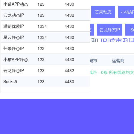
小猫APP动态
123
4430
全部
星云动态IP
芒果动态
小猫A
云龙动态IP
123
4432
猎豹优质IP
1234
4430
芒果静态IP
小猫APP静态
云龙静态IP
S
星云静态IP
1234
4430
*
IP账号
和
IP城市列
芒果静态IP
123
4430
小猫APP静态
123
4430
搜索
产品
省份
城市
运营商
云龙静态IP
123
4432
实时总线路：0条;实时可用线路：0条 所有线路均支持：
Socks5
123
4430