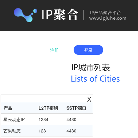
首页
产品购买
IP城市列表
服务项
注册
登录
X
产品
L2TP密钥
SSTP端口
星云动态IP
1234
4430
芒果动态
123
4430